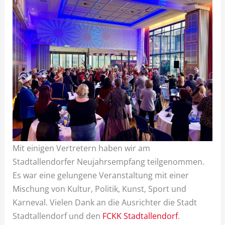
Mit einigen Vertretern haben wir am
Stadtallendorfer Neujahrsempfang teilgenommen.
Es war eine gelungene Veranstaltung mit einer
Mischung von Kultur, Politik, Kunst, Sport und
Karneval. Vielen Dank an die Ausrichter die Stadt
Stadtallendorf und den
FCKK Stadtallendorf
.