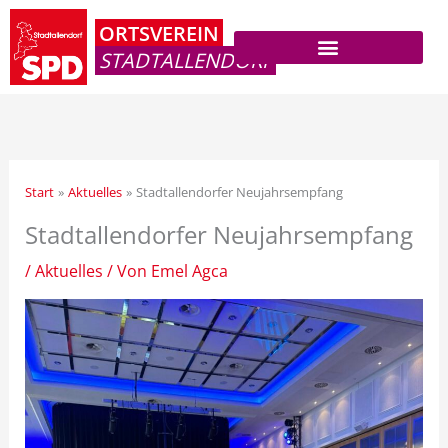
Zum
ORTSVEREIN
Inhalt
STADTALLENDORF
springen
Start
Aktuelles
Stadtallendorfer Neujahrsempfang
Stadtallendorfer Neujahrsempfang
/
Aktuelles
/ Von
Emel Agca