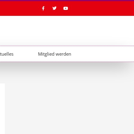
F
T
Y
a
w
o
c
i
u
e
t
t
b
t
u
o
e
b
o
r
e
k
-
f
tuelles
Mitglied werden